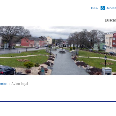
Inicio
|
Accesib
Busca
entos
»
Aviso legal