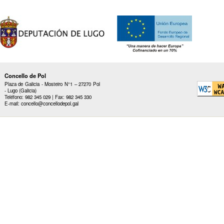
Concello de Pol
Plaza de Galicia - Mosteiro N°1 – 27270 Pol
- Lugo (Galicia)
Teléfono: 982 345 029 | Fax: 982 345 330
E-mail: concello@concellodepol.gal