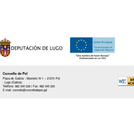
Concello de Pol
Plaza de Galicia - Mosteiro N°1 – 27270 Pol
- Lugo (Galicia)
Teléfono: 982 345 029 | Fax: 982 345 330
E-mail: concello@concellodepol.gal